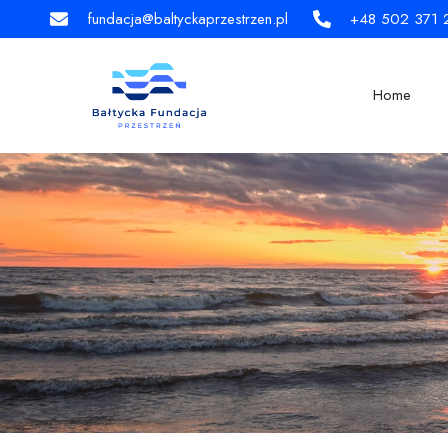
fundacja@baltyckaprzestrzen.pl
+48 502 371 
Home