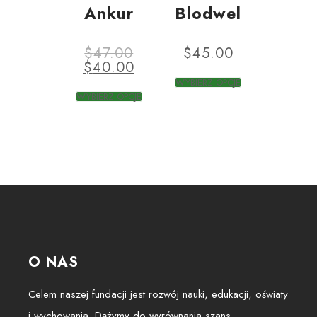
Ankur
Blodwel
$
47.00
$
45.00
$
40.00
WYBIERZ OPCJE
WYBIERZ OPCJE
O NAS
Celem naszej fundacji jest rozwój nauki, edukacji, oświaty
i wychowania. Dążymy do wyrównania szans