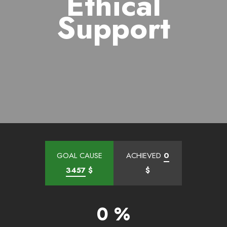
Ethical
Support
GOAL CAUSE
ACHIEVED
0
3457
$
$
0 %